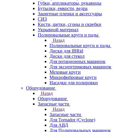
Губки, аппликаторы, рукавицы
Бутылки, емкости, ведра
Защитные пленки и аксессуары
СИЗ
Кисти, щетки, сгоны и скребки
Укрывной материал
Полировальные круги и пады
Назад
Полировальные круги и пады
Диски для IBRid
Диски для стекол
Для ротационных машинок
Для эксцентриковых машинок
Меховые круги
Микрофибровые круги
Насадки для полировки
Оборудование
Назад
Оборудование
Запасные части
Назад
Запасные части
Для Tornador (Cyclone)
Для АВД
Для Полировальных машинок