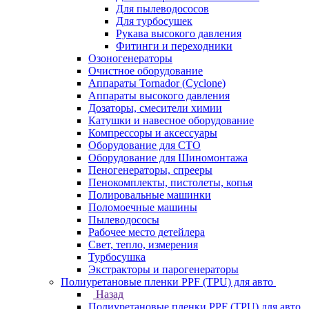
Для пылеводососов
Для турбосушек
Рукава высокого давления
Фитинги и переходники
Озоногенераторы
Очистное оборудование
Аппараты Tornador (Cyclone)
Аппараты высокого давления
Дозаторы, смесители химии
Катушки и навесное оборудование
Компрессоры и аксессуары
Оборудование для СТО
Оборудование для Шиномонтажа
Пеногенераторы, спрееры
Пенокомплекты, пистолеты, копья
Полировальные машинки
Поломоечные машины
Пылеводососы
Рабочее место детейлера
Свет, тепло, измерения
Турбосушка
Экстракторы и парогенераторы
Полиуретановые пленки PPF (TPU) для авто
Назад
Полиуретановые пленки PPF (TPU) для авто