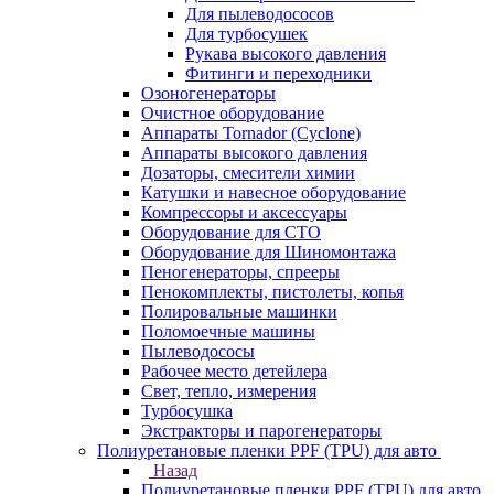
Для пылеводососов
Для турбосушек
Рукава высокого давления
Фитинги и переходники
Озоногенераторы
Очистное оборудование
Аппараты Tornador (Cyclone)
Аппараты высокого давления
Дозаторы, смесители химии
Катушки и навесное оборудование
Компрессоры и аксессуары
Оборудование для СТО
Оборудование для Шиномонтажа
Пеногенераторы, спрееры
Пенокомплекты, пистолеты, копья
Полировальные машинки
Поломоечные машины
Пылеводососы
Рабочее место детейлера
Свет, тепло, измерения
Турбосушка
Экстракторы и парогенераторы
Полиуретановые пленки PPF (TPU) для авто
Назад
Полиуретановые пленки PPF (TPU) для авто