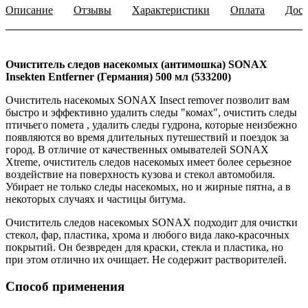
Описание
Отзывы
Характеристики
Оплата
Дост
Очиститель следов насекомых (антимошка) SONAX
Insekten Entferner (Германия) 500 мл (533200)
Очиститель насекомых SONAX Insect remover позволит вам
быстро и эффективно удалить следы "комах", очистить следы
птичьего помета , удалить следы гудрона, которые неизбежно
появляются во время длительных путешествий и поездок за
город. В отличие от качественных омывателей SONAX
Xtreme, очиститель следов насекомых имеет более серьезное
воздействие на поверхность кузова и стекол автомобиля.
Убирает не только следы насекомых, но и жирные пятна, а в
некоторых случаях и частицы битума.
Очиститель следов насекомых SONAX подходит для очистки
стекол, фар, пластика, хрома и любого вида лако-красочных
покрытий. Он безвреден для краски, стекла и пластика, но
при этом отлично их очищает. Не содержит растворителей.
Способ применения