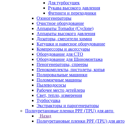
Для турбосушек
Рукава высокого давления
Фитинги и переходники
Озоногенераторы
Очистное оборудование
Аппараты Tornador (Cyclone)
Аппараты высокого давления
Дозаторы, смесители химии
Катушки и навесное оборудование
Компрессоры и аксессуары
Оборудование для СТО
Оборудование для Шиномонтажа
Пеногенераторы, спрееры
Пенокомплекты, пистолеты, копья
Полировальные машинки
Поломоечные машины
Пылеводососы
Рабочее место детейлера
Свет, тепло, измерения
Турбосушка
Экстракторы и парогенераторы
Полиуретановые пленки PPF (TPU) для авто
Назад
Полиуретановые пленки PPF (TPU) для авто