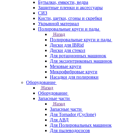
Бутылки, емкости, ведра
Защитные пленки и аксессуары
СИЗ
Кисти, щетки, сгоны и скребки
Укрывной материал
Полировальные круги и пады
Назад
Полировальные круги и пады
Диски для IBRid
Диски для стекол
Для ротационных машинок
Для эксцентриковых машинок
Меховые круги
Микрофибровые круги
Насадки для полировки
Оборудование
Назад
Оборудование
Запасные части
Назад
Запасные части
Для Tornador (Cyclone)
Для АВД
Для Полировальных машинок
Для пылеводососов