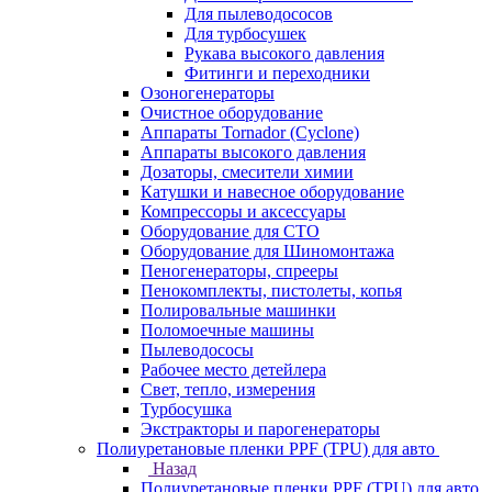
Для пылеводососов
Для турбосушек
Рукава высокого давления
Фитинги и переходники
Озоногенераторы
Очистное оборудование
Аппараты Tornador (Cyclone)
Аппараты высокого давления
Дозаторы, смесители химии
Катушки и навесное оборудование
Компрессоры и аксессуары
Оборудование для СТО
Оборудование для Шиномонтажа
Пеногенераторы, спрееры
Пенокомплекты, пистолеты, копья
Полировальные машинки
Поломоечные машины
Пылеводососы
Рабочее место детейлера
Свет, тепло, измерения
Турбосушка
Экстракторы и парогенераторы
Полиуретановые пленки PPF (TPU) для авто
Назад
Полиуретановые пленки PPF (TPU) для авто