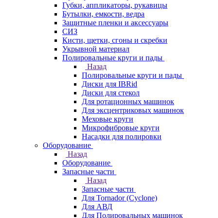
Губки, аппликаторы, рукавицы
Бутылки, емкости, ведра
Защитные пленки и аксессуары
СИЗ
Кисти, щетки, сгоны и скребки
Укрывной материал
Полировальные круги и пады
Назад
Полировальные круги и пады
Диски для IBRid
Диски для стекол
Для ротационных машинок
Для эксцентриковых машинок
Меховые круги
Микрофибровые круги
Насадки для полировки
Оборудование
Назад
Оборудование
Запасные части
Назад
Запасные части
Для Tornador (Cyclone)
Для АВД
Для Полировальных машинок