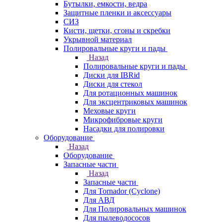
Бутылки, емкости, ведра
Защитные пленки и аксессуары
СИЗ
Кисти, щетки, сгоны и скребки
Укрывной материал
Полировальные круги и пады
Назад
Полировальные круги и пады
Диски для IBRid
Диски для стекол
Для ротационных машинок
Для эксцентриковых машинок
Меховые круги
Микрофибровые круги
Насадки для полировки
Оборудование
Назад
Оборудование
Запасные части
Назад
Запасные части
Для Tornador (Cyclone)
Для АВД
Для Полировальных машинок
Для пылеводососов