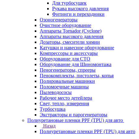
Для турбосушек
Рукава высокого давления
Фитинги и переходники
Озоногенераторы
Очистное оборудование
Аппараты Tornador (Cyclone)
Аппараты высокого давления
Дозаторы, смесители химии
Катушки и навесное оборудование
Компрессоры и аксессуары
Оборудование для СТО
Оборудование для Шиномонтажа
Пеногенераторы, спрееры
Пенокомплекты, пистолеты, копья
Полировальные машинки
Поломоечные машины
Пылеводососы
Рабочее место детейлера
Свет, тепло, измерения
Турбосушка
Экстракторы и парогенераторы
Полиуретановые пленки PPF (TPU) для авто
Назад
Полиуретановые пленки PPF (TPU) для авто