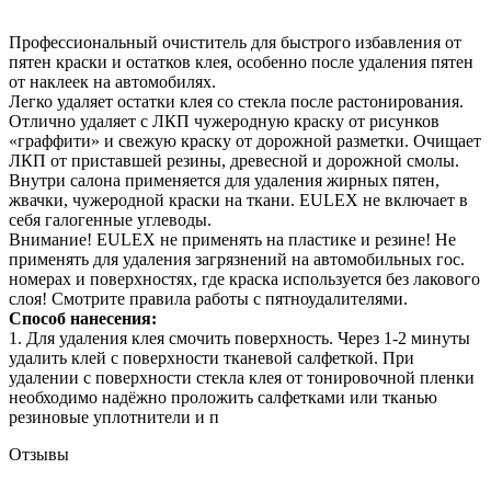
Профессиональный очиститель для быстрого избавления от
пятен краски и остатков клея, особенно после удаления пятен
от наклеек на автомобилях.
Легко удаляет остатки клея со стекла после растонирования.
Отлично удаляет с ЛКП чужеродную краску от рисунков
«граффити» и свежую краску от дорожной разметки. Очищает
ЛКП от приставшей резины, древесной и дорожной смолы.
Внутри салона применяется для удаления жирных пятен,
жвачки, чужеродной краски на ткани. EULEX не включает в
себя галогенные углеводы.
Внимание! EULEX не применять на пластике и резине! Не
применять для удаления загрязнений на автомобильных гос.
номерах и поверхностях, где краска используется без лакового
слоя! Смотрите правила работы с пятноудалителями.
Способ нанесения:
1. Для удаления клея смочить поверхность. Через 1-2 минуты
удалить клей с поверхности тканевой салфеткой. При
удалении с поверхности стекла клея от тонировочной пленки
необходимо надёжно проложить салфетками или тканью
резиновые уплотнители и п
Отзывы