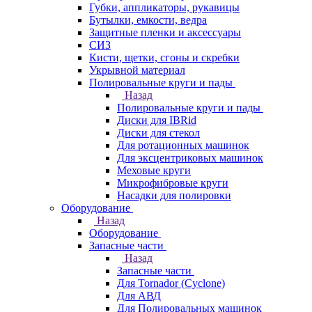
Губки, аппликаторы, рукавицы
Бутылки, емкости, ведра
Защитные пленки и аксессуары
СИЗ
Кисти, щетки, сгоны и скребки
Укрывной материал
Полировальные круги и пады
Назад
Полировальные круги и пады
Диски для IBRid
Диски для стекол
Для ротационных машинок
Для эксцентриковых машинок
Меховые круги
Микрофибровые круги
Насадки для полировки
Оборудование
Назад
Оборудование
Запасные части
Назад
Запасные части
Для Tornador (Cyclone)
Для АВД
Для Полировальных машинок