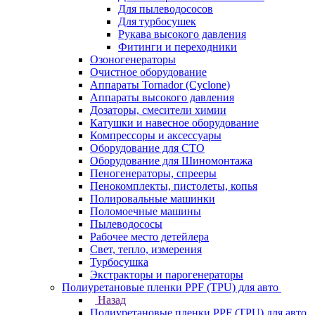
Для пылеводососов
Для турбосушек
Рукава высокого давления
Фитинги и переходники
Озоногенераторы
Очистное оборудование
Аппараты Tornador (Cyclone)
Аппараты высокого давления
Дозаторы, смесители химии
Катушки и навесное оборудование
Компрессоры и аксессуары
Оборудование для СТО
Оборудование для Шиномонтажа
Пеногенераторы, спрееры
Пенокомплекты, пистолеты, копья
Полировальные машинки
Поломоечные машины
Пылеводососы
Рабочее место детейлера
Свет, тепло, измерения
Турбосушка
Экстракторы и парогенераторы
Полиуретановые пленки PPF (TPU) для авто
Назад
Полиуретановые пленки PPF (TPU) для авто