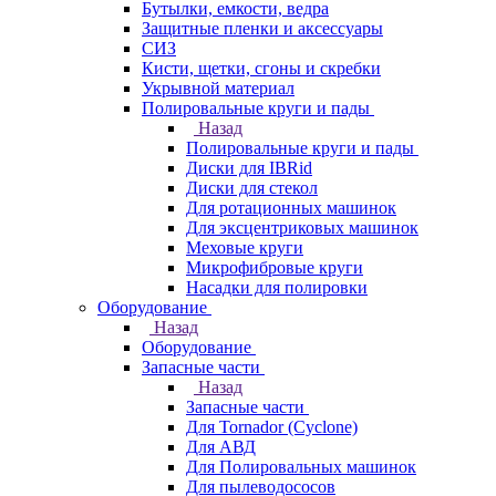
Бутылки, емкости, ведра
Защитные пленки и аксессуары
СИЗ
Кисти, щетки, сгоны и скребки
Укрывной материал
Полировальные круги и пады
Назад
Полировальные круги и пады
Диски для IBRid
Диски для стекол
Для ротационных машинок
Для эксцентриковых машинок
Меховые круги
Микрофибровые круги
Насадки для полировки
Оборудование
Назад
Оборудование
Запасные части
Назад
Запасные части
Для Tornador (Cyclone)
Для АВД
Для Полировальных машинок
Для пылеводососов