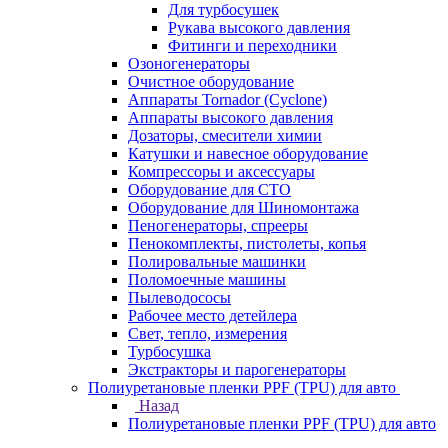
Для турбосушек
Рукава высокого давления
Фитинги и переходники
Озоногенераторы
Очистное оборудование
Аппараты Tornador (Cyclone)
Аппараты высокого давления
Дозаторы, смесители химии
Катушки и навесное оборудование
Компрессоры и аксессуары
Оборудование для СТО
Оборудование для Шиномонтажа
Пеногенераторы, спрееры
Пенокомплекты, пистолеты, копья
Полировальные машинки
Поломоечные машины
Пылеводососы
Рабочее место детейлера
Свет, тепло, измерения
Турбосушка
Экстракторы и парогенераторы
Полиуретановые пленки PPF (TPU) для авто
Назад
Полиуретановые пленки PPF (TPU) для авто