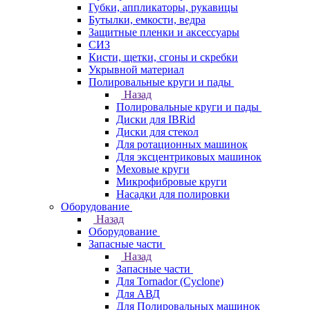
Губки, аппликаторы, рукавицы
Бутылки, емкости, ведра
Защитные пленки и аксессуары
СИЗ
Кисти, щетки, сгоны и скребки
Укрывной материал
Полировальные круги и пады
Назад
Полировальные круги и пады
Диски для IBRid
Диски для стекол
Для ротационных машинок
Для эксцентриковых машинок
Меховые круги
Микрофибровые круги
Насадки для полировки
Оборудование
Назад
Оборудование
Запасные части
Назад
Запасные части
Для Tornador (Cyclone)
Для АВД
Для Полировальных машинок