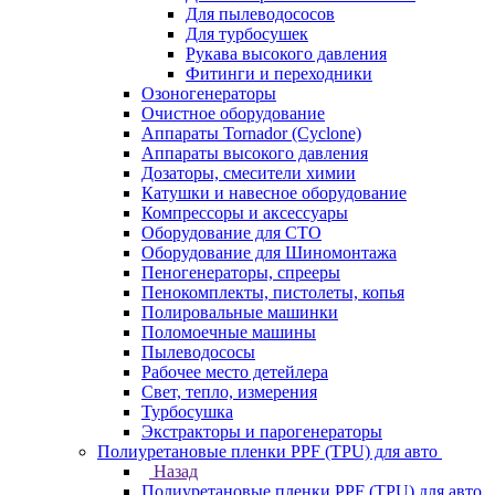
Для пылеводососов
Для турбосушек
Рукава высокого давления
Фитинги и переходники
Озоногенераторы
Очистное оборудование
Аппараты Tornador (Cyclone)
Аппараты высокого давления
Дозаторы, смесители химии
Катушки и навесное оборудование
Компрессоры и аксессуары
Оборудование для СТО
Оборудование для Шиномонтажа
Пеногенераторы, спрееры
Пенокомплекты, пистолеты, копья
Полировальные машинки
Поломоечные машины
Пылеводососы
Рабочее место детейлера
Свет, тепло, измерения
Турбосушка
Экстракторы и парогенераторы
Полиуретановые пленки PPF (TPU) для авто
Назад
Полиуретановые пленки PPF (TPU) для авто