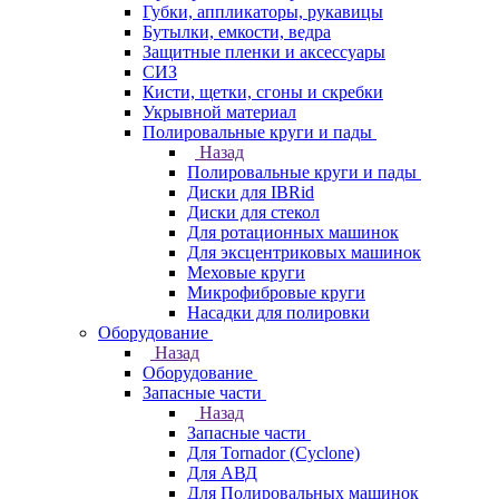
Губки, аппликаторы, рукавицы
Бутылки, емкости, ведра
Защитные пленки и аксессуары
СИЗ
Кисти, щетки, сгоны и скребки
Укрывной материал
Полировальные круги и пады
Назад
Полировальные круги и пады
Диски для IBRid
Диски для стекол
Для ротационных машинок
Для эксцентриковых машинок
Меховые круги
Микрофибровые круги
Насадки для полировки
Оборудование
Назад
Оборудование
Запасные части
Назад
Запасные части
Для Tornador (Cyclone)
Для АВД
Для Полировальных машинок