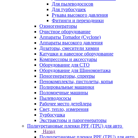
Для пылеводососов
Для турбосушек
Рукава высокого давления
Фитинги и переходники
Озоногенераторы
Очистное оборудование
Аппараты Tornador (Cyclone)
Аппараты высокого давления
Дозаторы, смесители химии
Катушки и навесное оборудование
Компрессоры и аксессуары
Оборудование для СТО
Оборудование для Шиномонтажа
Пеногенераторы, спрееры
Пенокомплекты, пистолеты, копья
Полировальные машинки
Поломоечные машины
Пылеводососы
Рабочее место детейлера
Свет, тепло, измерения
Турбосушка
Экстракторы и парогенераторы
Полиуретановые пленки PPF (TPU) для авто
Назад
Полиуретановые пленки PPF (TPU) для авто