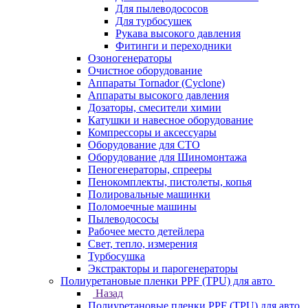
Для пылеводососов
Для турбосушек
Рукава высокого давления
Фитинги и переходники
Озоногенераторы
Очистное оборудование
Аппараты Tornador (Cyclone)
Аппараты высокого давления
Дозаторы, смесители химии
Катушки и навесное оборудование
Компрессоры и аксессуары
Оборудование для СТО
Оборудование для Шиномонтажа
Пеногенераторы, спрееры
Пенокомплекты, пистолеты, копья
Полировальные машинки
Поломоечные машины
Пылеводососы
Рабочее место детейлера
Свет, тепло, измерения
Турбосушка
Экстракторы и парогенераторы
Полиуретановые пленки PPF (TPU) для авто
Назад
Полиуретановые пленки PPF (TPU) для авто