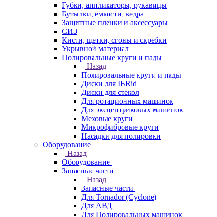
Губки, аппликаторы, рукавицы
Бутылки, емкости, ведра
Защитные пленки и аксессуары
СИЗ
Кисти, щетки, сгоны и скребки
Укрывной материал
Полировальные круги и пады
Назад
Полировальные круги и пады
Диски для IBRid
Диски для стекол
Для ротационных машинок
Для эксцентриковых машинок
Меховые круги
Микрофибровые круги
Насадки для полировки
Оборудование
Назад
Оборудование
Запасные части
Назад
Запасные части
Для Tornador (Cyclone)
Для АВД
Для Полировальных машинок