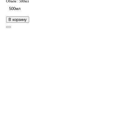
Объем :
500мл
500мл
В корзину