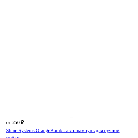
от 250 ₽
Shine Systems OrangeBomb - автошампунь для ручной
мойки