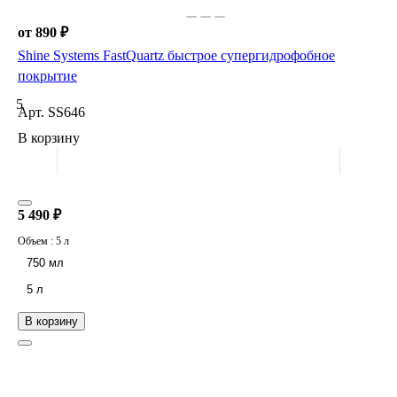
от 890 ₽
Shine Systems FastQuartz быстрое супергидрофобное
покрытие
5
Арт.
SS646
В корзину
5 490 ₽
Объем :
5 л
750 мл
5 л
В корзину