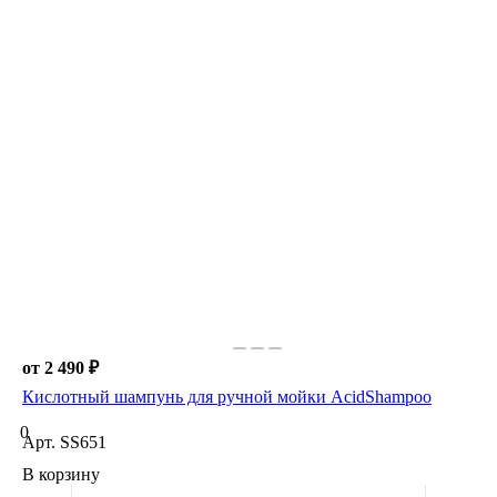
от 2 490 ₽
Кислотный шампунь для ручной мойки AcidShampoo
0
Арт.
SS651
В корзину