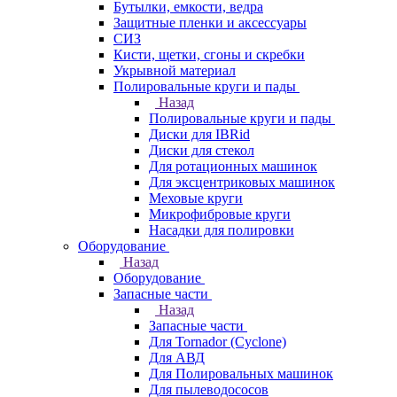
Бутылки, емкости, ведра
Защитные пленки и аксессуары
СИЗ
Кисти, щетки, сгоны и скребки
Укрывной материал
Полировальные круги и пады
Назад
Полировальные круги и пады
Диски для IBRid
Диски для стекол
Для ротационных машинок
Для эксцентриковых машинок
Меховые круги
Микрофибровые круги
Насадки для полировки
Оборудование
Назад
Оборудование
Запасные части
Назад
Запасные части
Для Tornador (Cyclone)
Для АВД
Для Полировальных машинок
Для пылеводососов