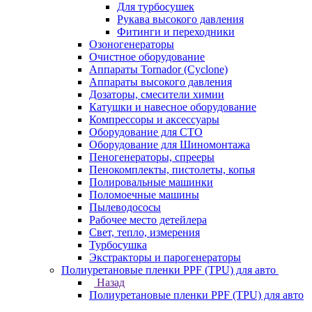
Для турбосушек
Рукава высокого давления
Фитинги и переходники
Озоногенераторы
Очистное оборудование
Аппараты Tornador (Cyclone)
Аппараты высокого давления
Дозаторы, смесители химии
Катушки и навесное оборудование
Компрессоры и аксессуары
Оборудование для СТО
Оборудование для Шиномонтажа
Пеногенераторы, спрееры
Пенокомплекты, пистолеты, копья
Полировальные машинки
Поломоечные машины
Пылеводососы
Рабочее место детейлера
Свет, тепло, измерения
Турбосушка
Экстракторы и парогенераторы
Полиуретановые пленки PPF (TPU) для авто
Назад
Полиуретановые пленки PPF (TPU) для авто