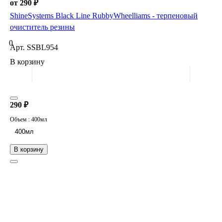
от 290 ₽
ShineSystems Black Line RubbyWheelliams - терпеновый
очиститель резины
0
Арт.
SSBL954
В корзину
290 ₽
Объем :
400мл
400мл
В корзину