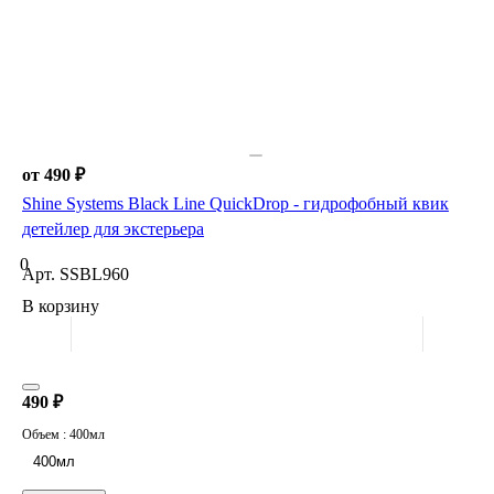
от 490 ₽
Shine Systems Black Line QuickDrop - гидрофобный квик
детейлер для экстерьера
0
Арт.
SSBL960
В корзину
490 ₽
Объем :
400мл
400мл