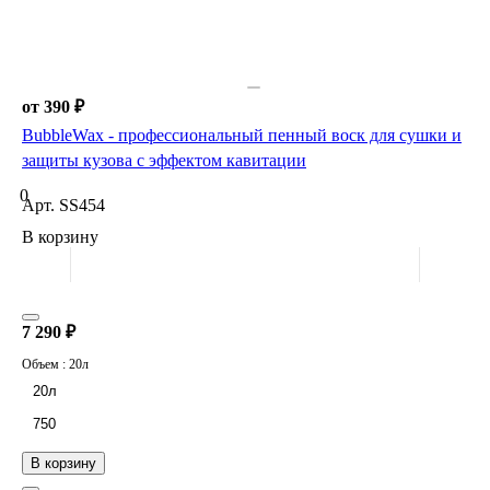
от 390 ₽
BubbleWax - профессиональный пенный воск для сушки и
защиты кузова с эффектом кавитации
0
Арт.
SS454
В корзину
7 290 ₽
Объем :
20л
20л
750
В корзину