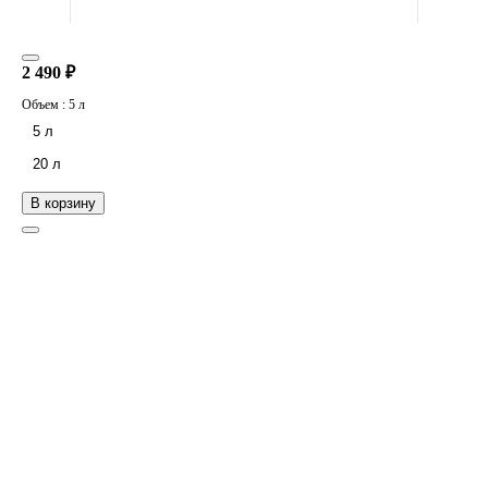
2 490 ₽
Объем :
5 л
5 л
20 л
В корзину