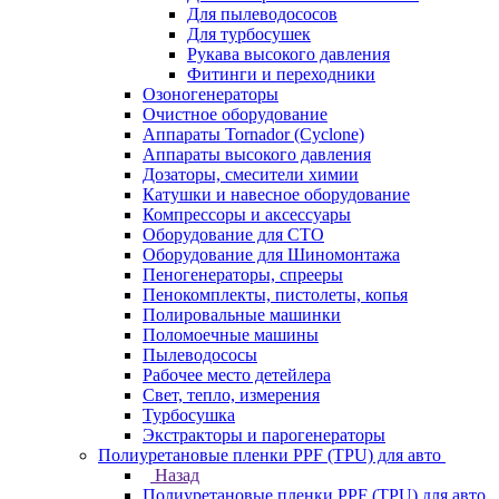
Для пылеводососов
Для турбосушек
Рукава высокого давления
Фитинги и переходники
Озоногенераторы
Очистное оборудование
Аппараты Tornador (Cyclone)
Аппараты высокого давления
Дозаторы, смесители химии
Катушки и навесное оборудование
Компрессоры и аксессуары
Оборудование для СТО
Оборудование для Шиномонтажа
Пеногенераторы, спрееры
Пенокомплекты, пистолеты, копья
Полировальные машинки
Поломоечные машины
Пылеводососы
Рабочее место детейлера
Свет, тепло, измерения
Турбосушка
Экстракторы и парогенераторы
Полиуретановые пленки PPF (TPU) для авто
Назад
Полиуретановые пленки PPF (TPU) для авто