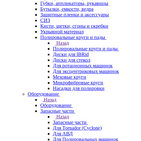
Губки, аппликаторы, рукавицы
Бутылки, емкости, ведра
Защитные пленки и аксессуары
СИЗ
Кисти, щетки, сгоны и скребки
Укрывной материал
Полировальные круги и пады
Назад
Полировальные круги и пады
Диски для IBRid
Диски для стекол
Для ротационных машинок
Для эксцентриковых машинок
Меховые круги
Микрофибровые круги
Насадки для полировки
Оборудование
Назад
Оборудование
Запасные части
Назад
Запасные части
Для Tornador (Cyclone)
Для АВД
Для Полировальных машинок