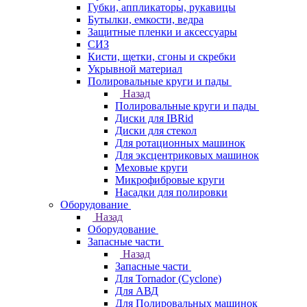
Губки, аппликаторы, рукавицы
Бутылки, емкости, ведра
Защитные пленки и аксессуары
СИЗ
Кисти, щетки, сгоны и скребки
Укрывной материал
Полировальные круги и пады
Назад
Полировальные круги и пады
Диски для IBRid
Диски для стекол
Для ротационных машинок
Для эксцентриковых машинок
Меховые круги
Микрофибровые круги
Насадки для полировки
Оборудование
Назад
Оборудование
Запасные части
Назад
Запасные части
Для Tornador (Cyclone)
Для АВД
Для Полировальных машинок