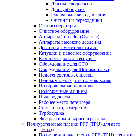
Для пылеводососов
Для турбосушек
Рукава высокого давления
Фитинги и переходники
Озоногенераторы
Очистное оборудование
Аппараты Tornador (Cyclone)
Аппараты высокого давления
Дозаторы, смесители химии
Катушки и навесное оборудование
Компрессоры и аксессуары
Оборудование для СТО
Оборудование для Шиномонтажа
Пеногенераторы, спрееры
Пенокомплекты, пистолеты, копья
Полировальные машинки
Поломоечные машины
Пылеводососы
Рабочее место детейлера
Свет, тепло, измерения
Турбосушка
Экстракторы и парогенераторы
Полиуретановые пленки PPF (TPU) для авто
Назад
Полиуретановые пленки PPF (TPU) для авто