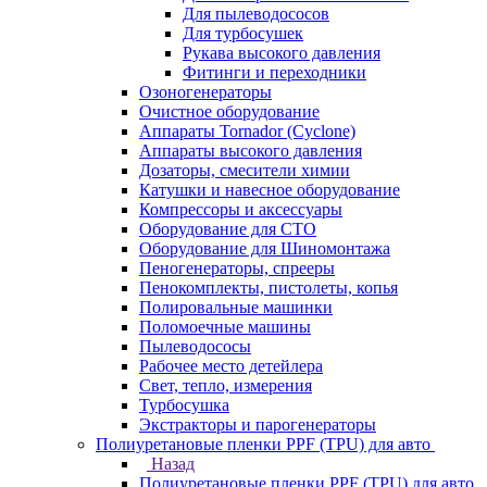
Для пылеводососов
Для турбосушек
Рукава высокого давления
Фитинги и переходники
Озоногенераторы
Очистное оборудование
Аппараты Tornador (Cyclone)
Аппараты высокого давления
Дозаторы, смесители химии
Катушки и навесное оборудование
Компрессоры и аксессуары
Оборудование для СТО
Оборудование для Шиномонтажа
Пеногенераторы, спрееры
Пенокомплекты, пистолеты, копья
Полировальные машинки
Поломоечные машины
Пылеводососы
Рабочее место детейлера
Свет, тепло, измерения
Турбосушка
Экстракторы и парогенераторы
Полиуретановые пленки PPF (TPU) для авто
Назад
Полиуретановые пленки PPF (TPU) для авто