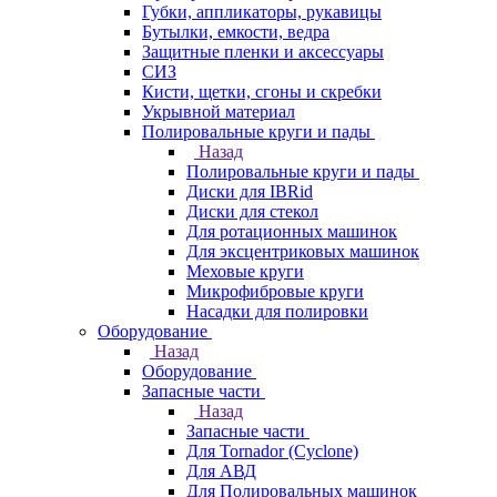
Губки, аппликаторы, рукавицы
Бутылки, емкости, ведра
Защитные пленки и аксессуары
СИЗ
Кисти, щетки, сгоны и скребки
Укрывной материал
Полировальные круги и пады
Назад
Полировальные круги и пады
Диски для IBRid
Диски для стекол
Для ротационных машинок
Для эксцентриковых машинок
Меховые круги
Микрофибровые круги
Насадки для полировки
Оборудование
Назад
Оборудование
Запасные части
Назад
Запасные части
Для Tornador (Cyclone)
Для АВД
Для Полировальных машинок