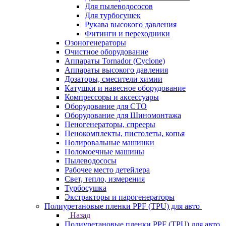
Для пылеводососов
Для турбосушек
Рукава высокого давления
Фитинги и переходники
Озоногенераторы
Очистное оборудование
Аппараты Tornador (Cyclone)
Аппараты высокого давления
Дозаторы, смесители химии
Катушки и навесное оборудование
Компрессоры и аксессуары
Оборудование для СТО
Оборудование для Шиномонтажа
Пеногенераторы, спрееры
Пенокомплекты, пистолеты, копья
Полировальные машинки
Поломоечные машины
Пылеводососы
Рабочее место детейлера
Свет, тепло, измерения
Турбосушка
Экстракторы и парогенераторы
Полиуретановые пленки PPF (TPU) для авто
Назад
Полиуретановые пленки PPF (TPU) для авто