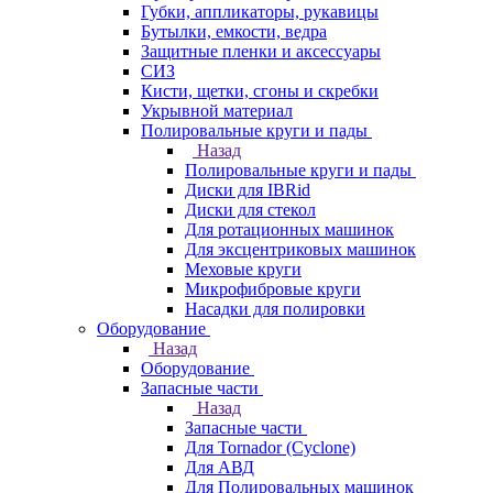
Губки, аппликаторы, рукавицы
Бутылки, емкости, ведра
Защитные пленки и аксессуары
СИЗ
Кисти, щетки, сгоны и скребки
Укрывной материал
Полировальные круги и пады
Назад
Полировальные круги и пады
Диски для IBRid
Диски для стекол
Для ротационных машинок
Для эксцентриковых машинок
Меховые круги
Микрофибровые круги
Насадки для полировки
Оборудование
Назад
Оборудование
Запасные части
Назад
Запасные части
Для Tornador (Cyclone)
Для АВД
Для Полировальных машинок