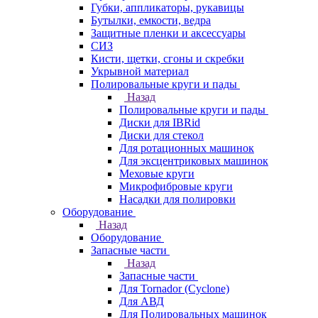
Губки, аппликаторы, рукавицы
Бутылки, емкости, ведра
Защитные пленки и аксессуары
СИЗ
Кисти, щетки, сгоны и скребки
Укрывной материал
Полировальные круги и пады
Назад
Полировальные круги и пады
Диски для IBRid
Диски для стекол
Для ротационных машинок
Для эксцентриковых машинок
Меховые круги
Микрофибровые круги
Насадки для полировки
Оборудование
Назад
Оборудование
Запасные части
Назад
Запасные части
Для Tornador (Cyclone)
Для АВД
Для Полировальных машинок