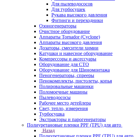
Для пылеводососов
Для турбосушек
Рукава высокого давления
Фитинги и переходники
Озоногенераторы
Очистное оборудование
Аппараты Tornador (Cyclone)
Аппараты высокого давления
Дозаторы, смесители химии
Катушки и навесное оборудование
Компрессоры и аксессуары
Оборудование для СТО
Оборудование для Шиномонтажа
Пеногенераторы, спрееры
Пенокомплекты, пистолеты, копья
Полировальные машинки
Поломоечные машины
Пылеводососы
Рабочее место детейлера
Свет, тепло, измерения
Турбосушка
Экстракторы и парогенераторы
Полиуретановые пленки PPF (TPU) для авто
Назад
Полиуретановые пленки PPF (TPU) для авто