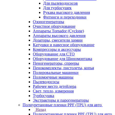
Для пылеводососов
Для турбосушек
Рукава высокого давления
Фитинги и переходники
Озоногенераторы
Очистное оборудование
Аппараты Tornador (Cyclone)
Аппараты высокого давления
Дозаторы, смесители химии
Катушки и навесное оборудование
Компрессоры и аксессуары
Оборудование для СТО
Оборудование для Шиномонтажа
Пеногенераторы, спрееры
Пенокомплекты, пистолеты, копья
Полировальные машинки
Поломоечные машины
Пылеводососы
Рабочее место детейлера
Свет, тепло, измерения
Турбосушка
Экстракторы и парогенераторы
Полиуретановые пленки PPF (TPU) для авто
Назад
Полиуретановые пленки PPF (TPU) для авто