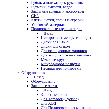
Губки, аппликаторы, рукавицы
Бутылки, емкости, ведра
Защитные пленки и аксессуары
СИЗ
Кисти, щетки, сгоны и скребки
Укрывной материал
Полировальные круги и пады
Назад
Полировальные круги и пады
Диски для IBRid
Диски для стекол
Для ротационных машинок
Для эксцентриковых машинок
Меховые круги
Микрофибровые круги
Насадки для полировки
Оборудование
Назад
Оборудование
Запасные части
Назад
Запасные части
Для Tornador (Cyclone)
Для АВД
Для Полировальных машинок