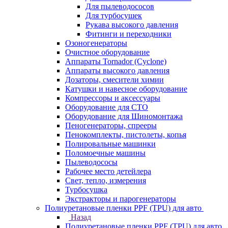
Для пылеводососов
Для турбосушек
Рукава высокого давления
Фитинги и переходники
Озоногенераторы
Очистное оборудование
Аппараты Tornador (Cyclone)
Аппараты высокого давления
Дозаторы, смесители химии
Катушки и навесное оборудование
Компрессоры и аксессуары
Оборудование для СТО
Оборудование для Шиномонтажа
Пеногенераторы, спрееры
Пенокомплекты, пистолеты, копья
Полировальные машинки
Поломоечные машины
Пылеводососы
Рабочее место детейлера
Свет, тепло, измерения
Турбосушка
Экстракторы и парогенераторы
Полиуретановые пленки PPF (TPU) для авто
Назад
Полиуретановые пленки PPF (TPU) для авто