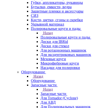
Губки, аппликаторы, рукавицы
Бутылки, емкости, ведра
Защитные пленки и аксессуары
СИЗ
Кисти, щетки, сгоны и скребки
Укрывной материал
Полировальные круги и пады
Назад
Полировальные круги и пады
Диски для IBRid
Диски для стекол
Для ротационных машинок
Для эксцентриковых машинок
Меховые круги
Микрофибровые круги
Насадки для полировки
Оборудование
Назад
Оборудование
Запасные части
Назад
Запасные части
Для Tornador (Cyclone)
Для АВД
Для Полировальных машинок