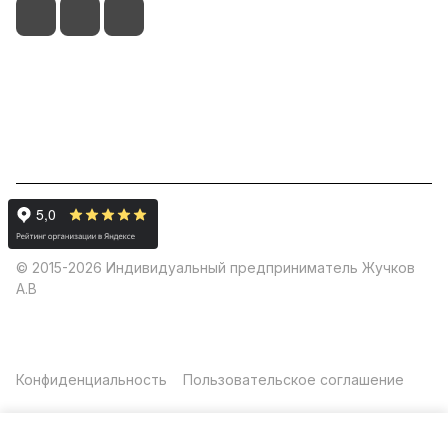
+7 (495) 128 4444
info@automosphere.ru
п. г. т. Нахабино, ул. Панфилова, 32Б стр.2
© 2015-2026 Индивидуальный предприниматель Жучков
А.В
Конфиденциальность
Пользовательское соглашение