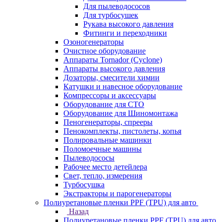
Для пылеводососов
Для турбосушек
Рукава высокого давления
Фитинги и переходники
Озоногенераторы
Очистное оборудование
Аппараты Tornador (Cyclone)
Аппараты высокого давления
Дозаторы, смесители химии
Катушки и навесное оборудование
Компрессоры и аксессуары
Оборудование для СТО
Оборудование для Шиномонтажа
Пеногенераторы, спрееры
Пенокомплекты, пистолеты, копья
Полировальные машинки
Поломоечные машины
Пылеводососы
Рабочее место детейлера
Свет, тепло, измерения
Турбосушка
Экстракторы и парогенераторы
Полиуретановые пленки PPF (TPU) для авто
Назад
Полиуретановые пленки PPF (TPU) для авто