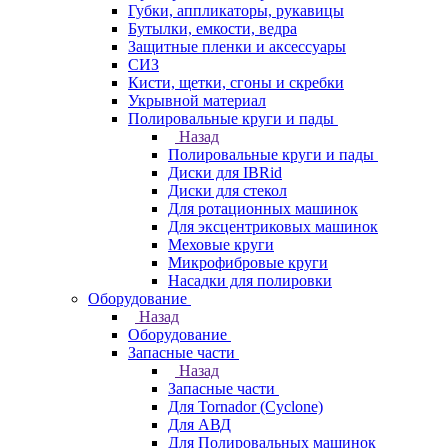
Губки, аппликаторы, рукавицы
Бутылки, емкости, ведра
Защитные пленки и аксессуары
СИЗ
Кисти, щетки, сгоны и скребки
Укрывной материал
Полировальные круги и пады
Назад
Полировальные круги и пады
Диски для IBRid
Диски для стекол
Для ротационных машинок
Для эксцентриковых машинок
Меховые круги
Микрофибровые круги
Насадки для полировки
Оборудование
Назад
Оборудование
Запасные части
Назад
Запасные части
Для Tornador (Cyclone)
Для АВД
Для Полировальных машинок