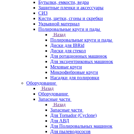
Бутылки, емкости, ведра
Защитные пленки и аксессуары
СИЗ
Кисти, щетки, сгоны и скребки
Укрывной материал
Полировальные круги и пады
Назад
Полировальные круги и пады
Диски для IBRid
Диски для стекол
Для ротационных машинок
Для эксцентриковых машинок
Меховые круги
Микрофибровые круги
Насадки для полировки
Оборудование
Назад
Оборудование
Запасные части
Назад
Запасные части
Для Tornador (Cyclone)
Для АВД
Для Полировальных машинок
Для пылеводососов