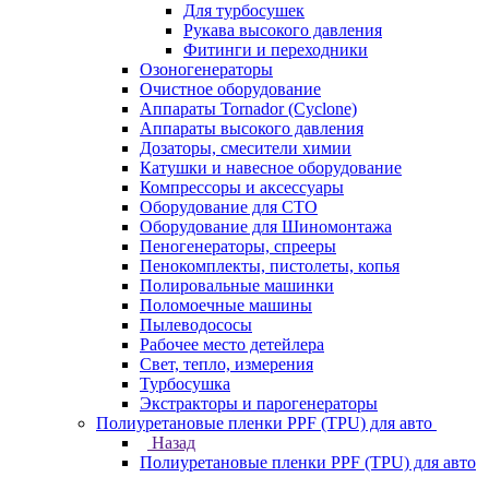
Для турбосушек
Рукава высокого давления
Фитинги и переходники
Озоногенераторы
Очистное оборудование
Аппараты Tornador (Cyclone)
Аппараты высокого давления
Дозаторы, смесители химии
Катушки и навесное оборудование
Компрессоры и аксессуары
Оборудование для СТО
Оборудование для Шиномонтажа
Пеногенераторы, спрееры
Пенокомплекты, пистолеты, копья
Полировальные машинки
Поломоечные машины
Пылеводососы
Рабочее место детейлера
Свет, тепло, измерения
Турбосушка
Экстракторы и парогенераторы
Полиуретановые пленки PPF (TPU) для авто
Назад
Полиуретановые пленки PPF (TPU) для авто