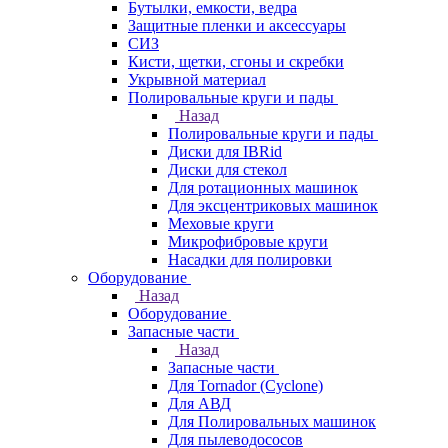
Бутылки, емкости, ведра
Защитные пленки и аксессуары
СИЗ
Кисти, щетки, сгоны и скребки
Укрывной материал
Полировальные круги и пады
Назад
Полировальные круги и пады
Диски для IBRid
Диски для стекол
Для ротационных машинок
Для эксцентриковых машинок
Меховые круги
Микрофибровые круги
Насадки для полировки
Оборудование
Назад
Оборудование
Запасные части
Назад
Запасные части
Для Tornador (Cyclone)
Для АВД
Для Полировальных машинок
Для пылеводососов