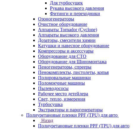
Для турбосушек
Рукава высокого давления
Фитинги и переходники
Озоногенераторы
Очистное оборудование
Аппараты Tornador (Cyclone)
Аппараты высокого давления
Дозаторы, смесители химии
Катушки и навесное оборудование
Компрессоры и аксессуары
Оборудование для СТО
Оборудование для Шиномонтажа
Пеногенераторы, спрееры
Пенокомплекты, пистолеты, копья
Полировальные машинки
Поломоечные машины
Пылеводососы
Рабочее место детейлера
Свет, тепло, измерения
Турбосушка
Экстракторы и парогенераторы
Полиуретановые пленки PPF (TPU) для авто
Назад
Полиуретановые пленки PPF (TPU) для авто