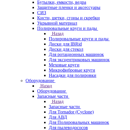
Бутылки, емкости, ведра
Защитные пленки и аксессуары
СИЗ
Кисти, щетки, сгоны и скребки
Укрывной материал
Полировальные круги и пады
Назад
Полировальные круги и пады
Диски для IBRid
Диски для стекол
Для ротационных машинок
Для эксцентриковых машинок
Меховые круги
Микрофибровые круги
Насадки для полировки
Оборудование
Назад
Оборудование
Запасные части
Назад
Запасные части
Для Tornador (Cyclone)
Для АВД
Для Полировальных машинок
Для пылеводососов