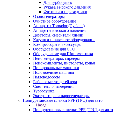
Для турбосушек
Рукава высокого давления
Фитинги и переходники
Озоногенераторы
Очистное оборудование
Аппараты Tornador (Cyclone)
Аппараты высокого давления
Дозаторы, смесители химии
Катушки и навесное оборудование
Компрессоры и аксессуары
Оборудование для СТО
Оборудование для Шиномонтажа
Пеногенераторы, спрееры
Пенокомплекты, пистолеты, копья
Полировальные машинки
Поломоечные машины
Пылеводососы
Рабочее место детейлера
Свет, тепло, измерения
Турбосушка
Экстракторы и парогенераторы
Полиуретановые пленки PPF (TPU) для авто
Назад
Полиуретановые пленки PPF (TPU) для авто