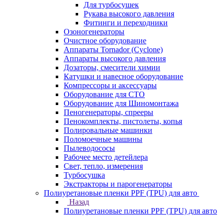
Для турбосушек
Рукава высокого давления
Фитинги и переходники
Озоногенераторы
Очистное оборудование
Аппараты Tornador (Cyclone)
Аппараты высокого давления
Дозаторы, смесители химии
Катушки и навесное оборудование
Компрессоры и аксессуары
Оборудование для СТО
Оборудование для Шиномонтажа
Пеногенераторы, спрееры
Пенокомплекты, пистолеты, копья
Полировальные машинки
Поломоечные машины
Пылеводососы
Рабочее место детейлера
Свет, тепло, измерения
Турбосушка
Экстракторы и парогенераторы
Полиуретановые пленки PPF (TPU) для авто
Назад
Полиуретановые пленки PPF (TPU) для авто